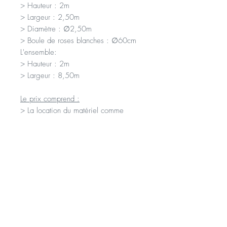
> Hauteur : 2m
> Largeur : 2,50m
> Diamètre : ∅2,50m
> Boule de roses blanches : ∅60cm
L'ensemble:
> Hauteur : 2m
> Largeur : 8,50m
Le prix comprend :
> La location du matériel comme
décrit ci-dessus
> La livraison sur le lieu de
l'événement
> Le montage et mise en place par
nos soins
> Le démontage et l'enlèvement par
nos soins après l'événement
Notes :
> Si la date de votre événement n'est