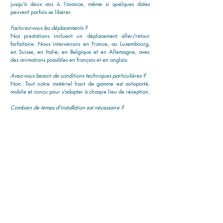
jusqu’à deux ans à l’avance, même si quelques dates
peuvent parfois se libérer.
Facturez-vous les déplacements ?
Nos prestations incluent un déplacement aller/retour
forfaitaire. Nous intervenons en France, au Luxembourg,
en Suisse, en Italie, en Belgique et en Allemagne, avec
des animations possibles en français et en anglais.
Avez-vous besoin de conditions techniques particulières ?
Non. Tout notre matériel haut de gamme est autoporté,
mobile et conçu pour s’adapter à chaque lieu de réception.
Combien de temps d'installation est nécessaire ?
Selon la configuration, il faut prévoir entre 1h et 6h pour
une mise en place complète et soignée.
Travaillez-vous seul ou en équipe ?
Mathieu-Spectacle est une équipe de professionnels
qualifiés et diplômés, réunis autour de la même exigence :
l’excellence au service de votre célébration.
Vous avez d'autres questions ? Nous serons ravis d'y
répondre :
Contactez-nous