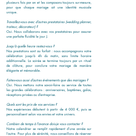
plusieurs fois par an et les composons toujours sur-mesure,
pour que chaque mariage ait une identité musicale
unique.
Travaillez-vous avec d’autres prestataires (wedding planner,
traiteur, décorateur) ?
Oui. Nous collaborons avec vos prestataires pour assurer
une parfaite fluidité le jour J.
Jusqu’à quelle heure restez-vous ?
Nos prestations sont au forfait : nous accompagnons votre
célébration jusqu’à 4h du matin, sans limite horaire
additionnelle. La soirée se termine toujours par un rituel
de clôture, pour conclure votre mariage de manière
élégante et mémorable.
Faites-vous aussi d’autres événements que des mariages ?
Oui. Nous mettons notre savoir-faire au service de toutes
les grandes célébrations : anniversaires, baptêmes, galas,
réceptions privées ou d’entreprise.
Quels sont les prix de vos services ?
Nos expériences débutent à partir de 4 000 €, puis se
personnalisent selon vos envies et votre univers.
Combien de temps à l'avance dois-je vous contacter ?
Notre calendrier se remplit rapidement d’une année sur
l’autre. Pour plus de sérénité, nous conseillons de réserver