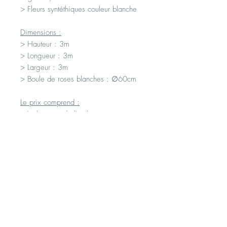
> Fleurs syntéthiques couleur blanche
Dimensions :
> Hauteur : 3m
> Longueur : 3m
> Largeur : 3m
> Boule de roses blanches : ∅60cm
Le prix comprend :
> La location de l'arche comme
décrite ci-dessus
> La livraison sur votre lieu de
cérémonie
> Le montage et mise en place par
nos soins
> Le démontage et l'enlèvement après
la cérémonie
Notes :