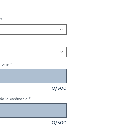
*
monie
*
0/500
 de la cérémonie
*
0/500