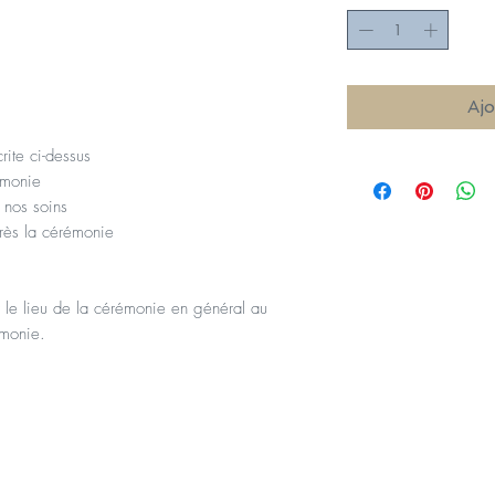
Ajo
ite ci-dessus
rémonie
 nos soins
rès la cérémonie
 le lieu de la cérémonie en général au
émonie.