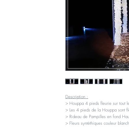
Description :
> Houppa 4 pieds fleurie sur tout l
> Les 4 pieds de la Houppa sont fle
> Rideau de Pampilles en fond Ha
> Fleurs syntéthiques couleur blanc