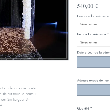
Prix
540,00 €
Heure de la cérémonie
Sélectionner
Lieu de la cérémonie
*
Sélectionner
Date et Jour de la céré
Adresse exacte du lieu
e tour de la partie haute
uris sur toute la hauteur
uteur 3m Largeur 3m
he
Quantité
*