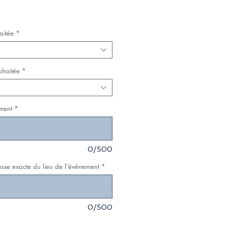
aitée
*
uhaitée
*
ement
*
0/500
esse exacte du lieu de l'événement
*
0/500