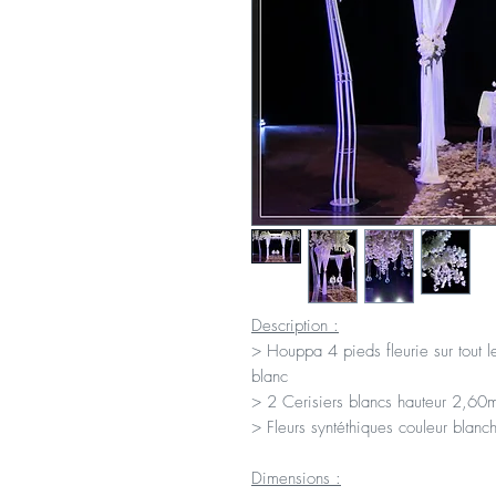
Description :
> Houppa 4 pieds fleurie sur tout le
blanc
> 2 Cerisiers blancs hauteur 2,60
> Fleurs syntéthiques couleur blanc
Dimensions :