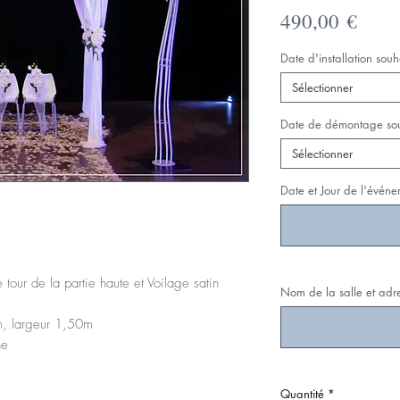
Prix
490,00 €
Date d'installation souh
Sélectionner
Date de démontage so
Sélectionner
Date et Jour de l'évén
 tour de la partie haute et Voilage satin
Nom de la salle et adr
m, largeur 1,50m
he
Quantité
*