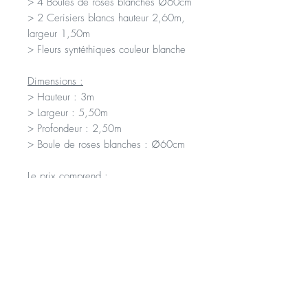
> 4 Boules de roses blanches ∅60cm
> 2 Cerisiers blancs hauteur 2,60m,
largeur 1,50m
> Fleurs syntéthiques couleur blanche
Dimensions :
> Hauteur : 3m
> Largeur : 5,50m
> Profondeur : 2,50m
> Boule de roses blanches : ∅60cm
Le prix comprend :
> La location de l'arche comme
décrite ci-dessus
> La livraison sur votre lieu de
cérémonie
> Le montage et mise en place par
nos soins
> Le démontage et l'enlèvement après
la cérémonie