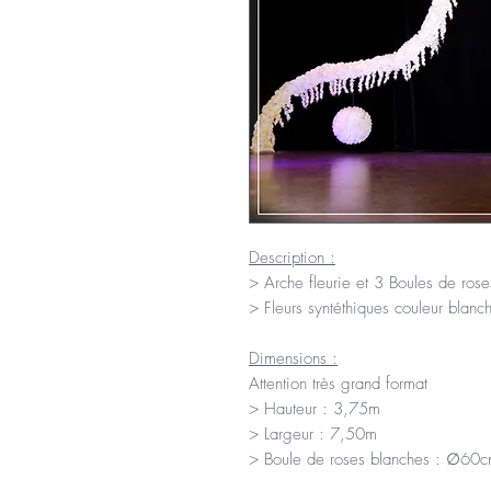
Description :
> Arche fleurie et 3 Boules de ros
> Fleurs syntéthiques couleur blanc
Dimensions :
Attention très grand format
> Hauteur : 3,75m
> Largeur : 7,50m
> Boule de roses blanches : ∅60