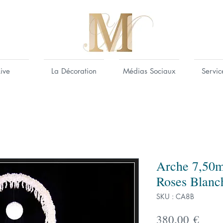
Live
La Décoration
Médias Sociaux
Servic
Arche 7,50m 
Roses Blanc
SKU : CA8B
Prix
380,00 €