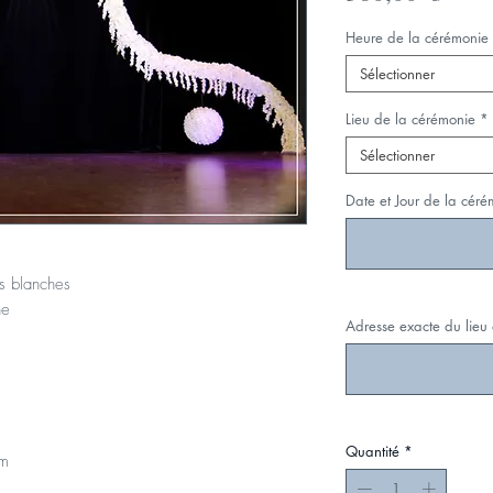
Heure de la cérémonie
Sélectionner
Lieu de la cérémonie
*
Sélectionner
Date et Jour de la céré
es blanches
he
Adresse exacte du lieu
Quantité
*
cm