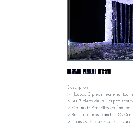
Description :
> Houppa 3 pieds fleurie sur tout l
> Les 3 pieds de la Houppa sont fle
> Rideau de Pampilles en fond ha
> Boule de roses blanches ∅60cm
> Fleurs syntéthiques couleur blanc