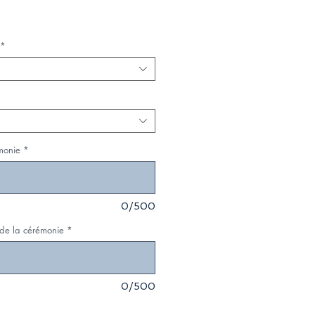
*
monie
*
0/500
 de la cérémonie
*
0/500