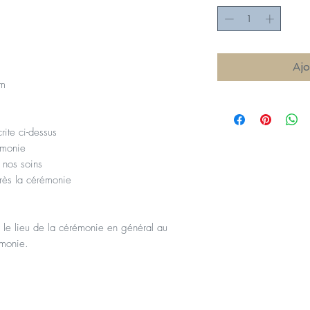
Ajo
cm
ite ci-dessus
rémonie
 nos soins
rès la cérémonie
 le lieu de la cérémonie en général au
émonie.