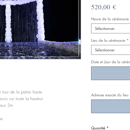
Prix
520,00 €
Heure de la cérémonie
Sélectionner
Lieu de la cérémonie
*
Sélectionner
Date et Jour de la céré
e tour de la partie haute
Adresse exacte du lieu
uris sur toute la hauteur
uteur 3m
he
Quantité
*